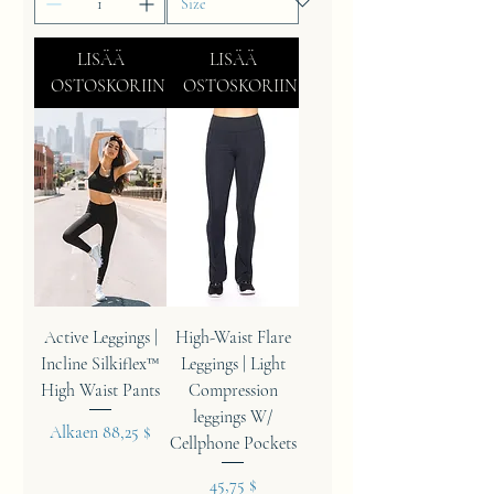
LISÄÄ
LISÄÄ
OSTOSKORIIN
OSTOSKORIIN
Active Leggings |
High-Waist Flare
Incline Silkiflex™
Leggings | Light
High Waist Pants
Compression
leggings W/
Alehinta
Alkaen
88,25 $
Cellphone Pockets
Hinta
45,75 $