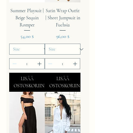
Summer Playsuit |
Satin Wrap Outfit
Beige Sequin
| Short Jumpsuit in
Romper
Fuchsia
Hinta
Hinta
54,00 $
96,00 $
LISÄÄ
LISÄÄ
OSTOSKORIIN
OSTOSKORIIN