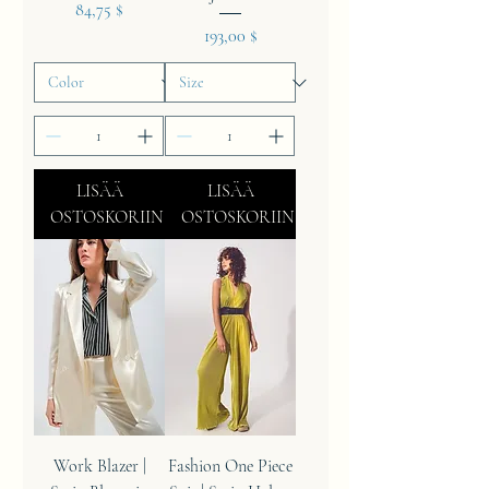
Hinta
84,75 $
Hinta
193,00 $
LISÄÄ
LISÄÄ
OSTOSKORIIN
OSTOSKORIIN
Work Blazer |
Fashion One Piece