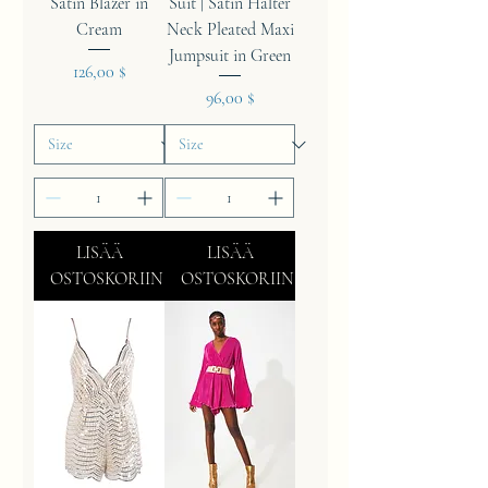
Satin Blazer in
Suit | Satin Halter
Cream
Neck Pleated Maxi
Jumpsuit in Green
Hinta
126,00 $
Hinta
96,00 $
LISÄÄ
LISÄÄ
OSTOSKORIIN
OSTOSKORIIN