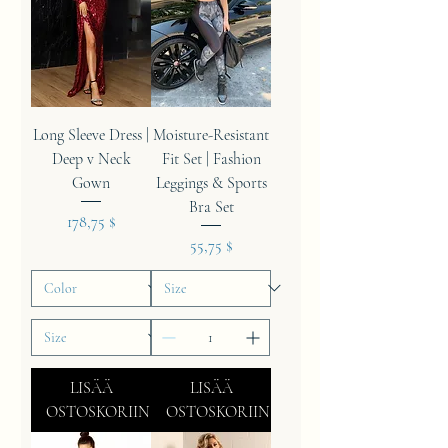
Long Sleeve Dress |
Moisture-Resistant
Deep v Neck
Fit Set | Fashion
Gown
Leggings & Sports
Bra Set
Hinta
178,75 $
Hinta
55,75 $
LISÄÄ
LISÄÄ
OSTOSKORIIN
OSTOSKORIIN