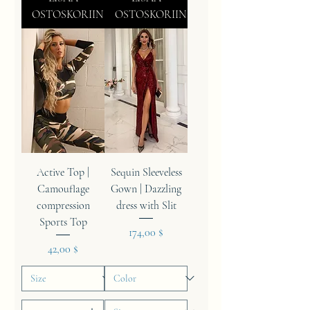
OSTOSKORIIN
OSTOSKORIIN
Active Top |
Sequin Sleeveless
Camouflage
Gown | Dazzling
compression
dress with Slit
Sports Top
Hinta
174,00 $
Hinta
42,00 $