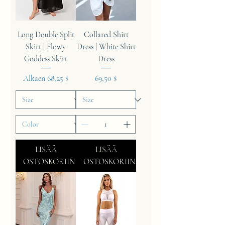
Long Double Split
Collared Shirt
Skirt | Flowy
Dress | White Shirt
Goddess Skirt
Dress
Alehinta
Hinta
Alkaen
68,25 $
69,50 $
LISÄÄ
LISÄÄ
OSTOSKORIIN
OSTOSKORIIN