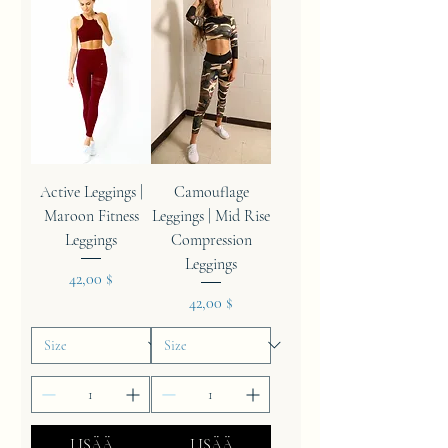
Active Leggings |
Camouflage
Maroon Fitness
Leggings | Mid Rise
Leggings
Compression
Leggings
Hinta
42,00 $
Hinta
42,00 $
LISÄÄ
LISÄÄ