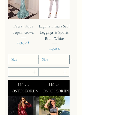
Dress | Aqua
Laguna Fitness Set |
Sequin Gown
Leggings & Sports
Bra - White
Hinta
153,50 $
Hinta
47,50 $
LISÄÄ
LISÄÄ
OSTOSKORIIN
OSTOSKORIIN