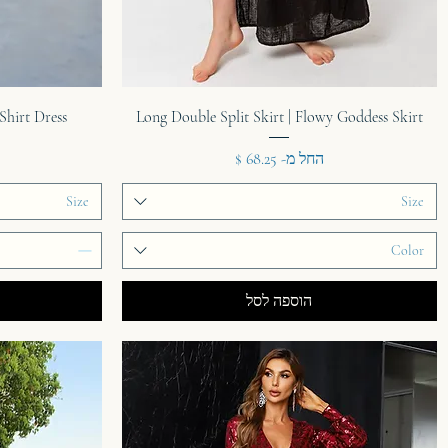
תצוגה מהירה
Shirt Dress
Long Double Split Skirt | Flowy Goddess Skirt
מחיר מבצע
החל מ-
Size
Size
Color
הוספה לסל