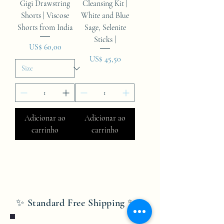
Gigi Drawstring
Cleansing Kit |
Shorts | Viscose
White and Blue
Shorts from India
Sage, Selenite
Sticks |
Preço
US$ 60,00
Preço
US$ 45,50
Adicionar ao
Adicionar ao
carrinho
carrinho
✨ Standard Free Shipping ✨