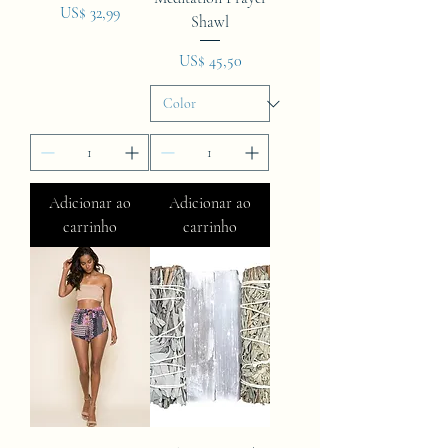
Preço
US$ 32,99
Shawl
Preço
US$ 45,50
Adicionar ao
Adicionar ao
carrinho
carrinho