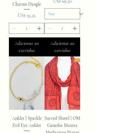
Preço
US$ 69,50
Charms Dangle
Preço
US$ 35,25
Adicionar ao
Adicionar ao
carrinho
carrinho
Anklet | Sparkle
Sacred Shawl | OM
Evil Eye Anklet
Ganesha Mantra
Meditation Prayer