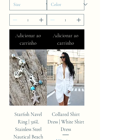
Adicionar ao
Adicionar ao
carrinho
carrinho
Starfish Navel
Collared Shirt
Ring | 316L
Dress | White Shirt
Stainless Steel
Dress
Nautical Beach