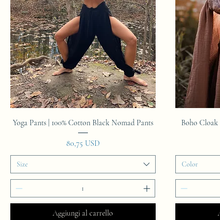
Vista rapida
Yoga Pants | 100% Cotton Black Nomad Pants
Boho Cloak 
Prezzo
80,75 USD
Size
Color
Aggiungi al carrello