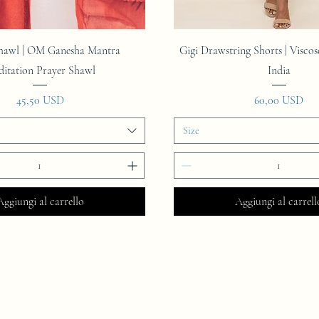
Vista rapida
Vista rapida
hawl | OM Ganesha Mantra
Gigi Drawstring Shorts | Visco
itation Prayer Shawl
India
Prezzo
Prezzo
45,50 USD
60,00 USD
Size
Aggiungi al carrello
Aggiungi al carrell