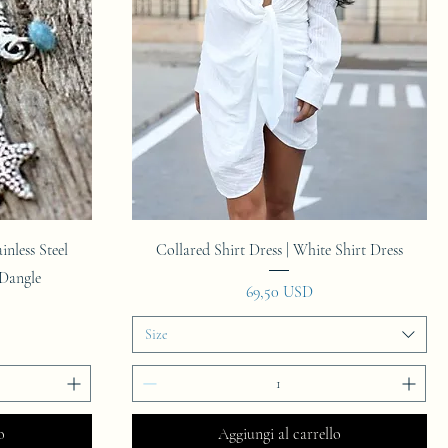
Vista rapida
inless Steel
Collared Shirt Dress | White Shirt Dress
Dangle
Prezzo
69,50 USD
Size
o
Aggiungi al carrello