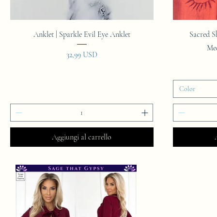
Vista rapida
Anklet | Sparkle Evil Eye Anklet
Sacred S
Med
Prezzo
32,99 USD
Color
Aggiungi al carrello