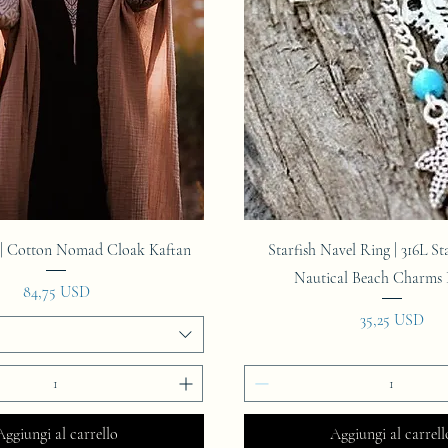
Vista rapida
Vista rapida
| Cotton Nomad Cloak Kaftan
Starfish Navel Ring | 316L Sta
Nautical Beach Charms 
Prezzo
84,75 USD
Prezzo
35,25 USD
Aggiungi al carrello
Aggiungi al carrell