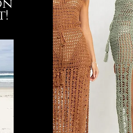
on
t!