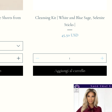
Vista rapida
se Shorts from
Cleansing Kit | White and Blue Sage, Selenite
Sticks |
Prezzo
45,50 USD
o
Aggiungi al carrello